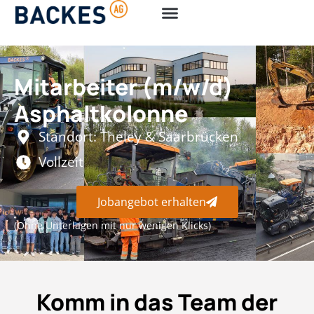
Mitarbeiter (m/w/d)
Asphaltkolonne
Standort: Theley & Saarbrücken
Vollzeit
Jobangebot erhalten
(Ohne Unterlagen mit nur wenigen Klicks)
Komm in das Team der